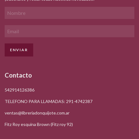
Contacto
542914126386
TELEFONO PARA LLAMADAS: 291-4742387
ventas@libreriadonquijote.com.ar
Fitz Roy esquina Brown (Fitz roy 92)