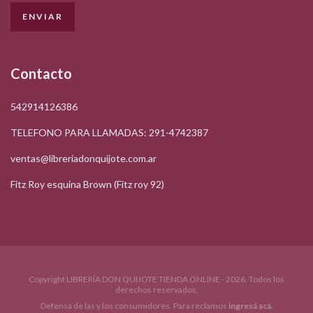
Contacto
542914126386
TELEFONO PARA LLAMADAS: 291-4742387
ventas@libreriadonquijote.com.ar
Fitz Roy esquina Brown (Fitz roy 92)
Copyright LIBRERÍA DON QUIJOTE TIENDA ONLINE - 2026. Todos los
derechos reservados.
Defensa de las y los consumidores. Para reclamos
ingresá acá.