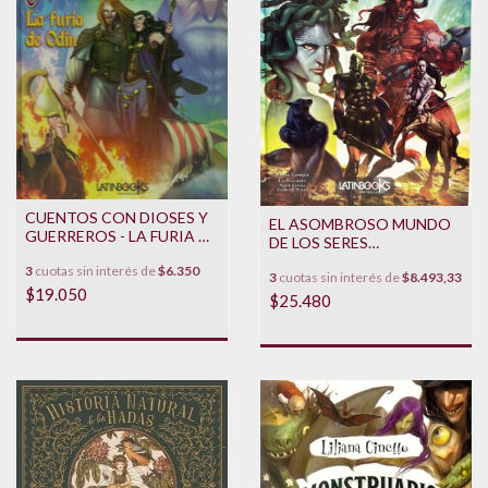
CUENTOS CON DIOSES Y
EL ASOMBROSO MUNDO
GUERREROS - LA FURIA DE
DE LOS SERES
ODIN
MITOLOGICOS
3
cuotas sin interés de
$6.350
3
cuotas sin interés de
$8.493,33
$19.050
$25.480