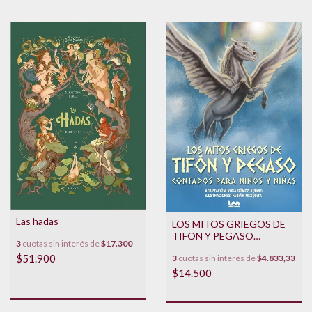
Las hadas
LOS MITOS GRIEGOS DE
TIFON Y PEGASO
3
cuotas sin interés de
$17.300
CONTADOS PARA NIÑOS
$51.900
3
cuotas sin interés de
$4.833,33
Y NIÑAS
$14.500