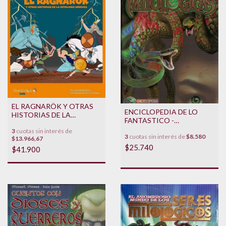
EL RAGNARÖK Y OTRAS
ENCICLOPEDIA DE LO
HISTORIAS DE LA
FANTASTICO -
MITOLOGIA NORDICA
CRIATURAS
3
cuotas sin interés de
3
cuotas sin interés de
$8.580
MITOLOGICAS
$13.966,67
$25.740
$41.900