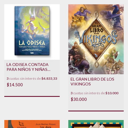
LA ODISEA CONTADA
PARA NIÑOS Y NIÑAS
(NUEVA EDICION)
3
cuotas sin interés de
$4.833,33
EL GRAN LIBRO DE LOS
VIKINGOS
$14.500
3
cuotas sin interés de
$10.000
$30.000