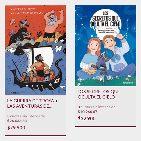
LOS SECRETOS QUE
OCULTA EL CIELO
LA GUERRA DE TROYA +
LAS AVENTURAS DE
3
cuotas sin interés de
ULISES (ESTUCHE -
$10.966,67
3
cuotas sin interés de
VERSIONES ILUSTRADAS)
$32.900
$26.633,33
$79.900